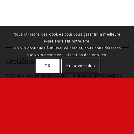
Nous utilisons des cookies pour vous garantir la meilleure
expérience sur notre site.
Si vous continuez à utiliser ce dernier, nous considérerons
que vous acceptez l'utilisation des cookies.
Certifications
OK
En savoir plus
Au fur et à mesure de son évolution, l’entreprise CMP Enseigne a
acquis de nombreuses certifications en lien avec son activité. Nous
avons obtenu les certifications suivantes :
label Qualif’enseigne 2 étoiles. Il s’agit de la certification
principale de services des métiers de l’enseigne, de la
signalétique, de la gravure, de l’installation et des fournisseurs de
ces métiers.
Label “sign’accessibilité” E-Visions: Il s’agit d’une formation sur la