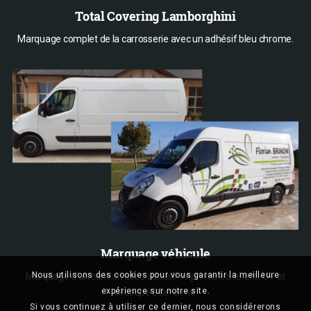
Total Covering Lamborghini
Marquage complet de la carrosserie avec un adhésif bleu chrome.
Marquage véhicule
Nous utilisons des cookies pour vous garantir la meilleure
Marquage d’un camion avec adhésif imprimé, traité anti-UV et
expérience sur notre site.
découpé à la forme.
Si vous continuez à utiliser ce dernier, nous considérerons