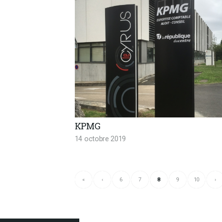
KPMG
14 octobre 2019
«
‹
6
7
8
9
10
›