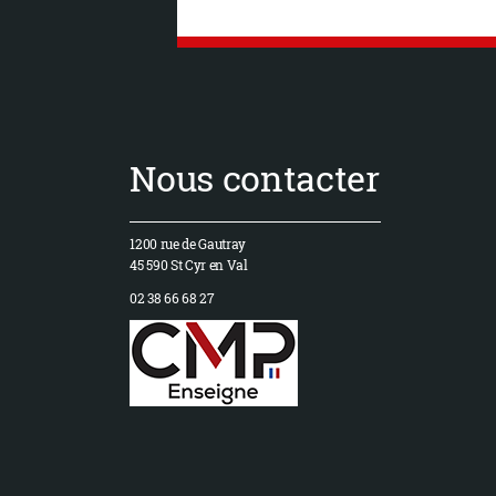
Nous contacter
1200 rue de Gautray
45 590 St Cyr en Val
02 38 66 68 27