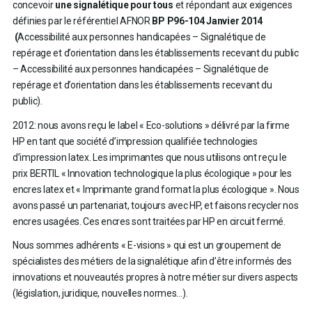
concevoir
une signalétique pour tous
et répondant aux exigences
définies par le référentiel AFNOR
BP P96-104 Janvier 2014
(
Accessibilité aux personnes handicapées – Signalétique de
repérage et d’orientation dans les établissements recevant du public
– Accessibilité aux personnes handicapées – Signalétique de
repérage et d’orientation dans les établissements recevant du
public).
2012: nous avons reçu le label « Eco-solutions » délivré par la firme
HP en tant que société d’impression qualifiée technologies
d’impression latex. Les imprimantes que nous utilisons ont reçu le
prix BERTIL « Innovation technologique la plus écologique » pour les
encres latex et « Imprimante grand format la plus écologique ». Nous
avons passé un partenariat, toujours avec HP, et faisons recycler nos
encres usagées. Ces encres sont traitées par HP en circuit fermé.
Nous sommes adhérents « E-visions » qui est un groupement de
spécialistes des métiers de la signalétique afin d’être informés des
innovations et nouveautés propres à notre métier sur divers aspects
(législation, juridique, nouvelles normes…).