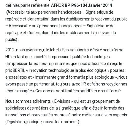
définies par le référentiel AFNOR
BP P96-104 Janvier 2014
(
Accessibilité aux personnes handicapées – Signalétique de
repérage et d’orientation dans les établissements recevant du public
– Accessibilité aux personnes handicapées – Signalétique de
repérage et d’orientation dans les établissements recevant du
public).
2012: nous avons reçu le label « Eco-solutions » délivré par la firme
HP en tant que société d’impression qualifiée technologies
d’impression latex. Les imprimantes que nous utilisons ont reçu le
prix BERTIL « Innovation technologique la plus écologique » pour les
encres latex et « Imprimante grand format la plus écologique ». Nous
avons passé un partenariat, toujours avec HP, et faisons recycler nos
encres usagées. Ces encres sont traitées par HP en circuit fermé.
Nous sommes adhérents « E-visions » qui est un groupement de
spécialistes des métiers de la signalétique afin d’être informés des
innovations et nouveautés propres à notre métier sur divers aspects
(législation, juridique, nouvelles normes…).