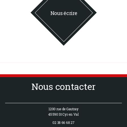
Nous écrire
Nous contacter
1200 rue de Gautray
45 590 St Cyr en Val
02 38 66 68 27