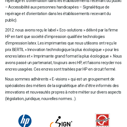
repérage et d’orientation dans les établissements recevant du public
– Accessibilité aux personnes handicapées – Signalétique de
repérage et d’orientation dans les établissements recevant du
public).
2012: nous avons reçu le label « Eco-solutions » délivré par la firme
HP en tant que société d’impression qualifiée technologies
d’impression latex. Les imprimantes que nous utilisons ont reçu le
prix BERTIL « Innovation technologique la plus écologique » pour les
encres latex et « Imprimante grand format la plus écologique ». Nous
avons passé un partenariat, toujours avec HP, et faisons recycler nos
encres usagées. Ces encres sont traitées par HP en circuit fermé.
Nous sommes adhérents « E-visions » qui est un groupement de
spécialistes des métiers de la signalétique afin d’être informés des
innovations et nouveautés propres à notre métier sur divers aspects
(législation, juridique, nouvelles normes…).